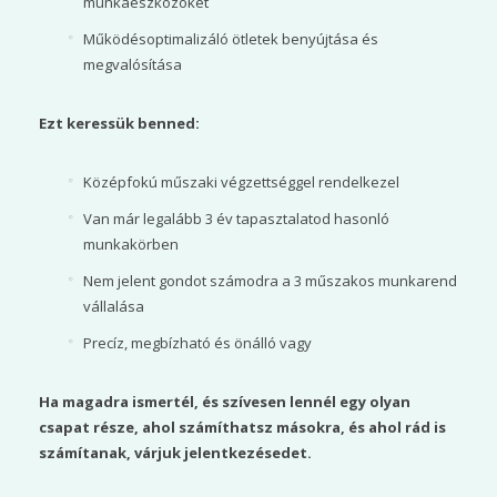
munkaeszközöket
Működésoptimalizáló ötletek benyújtása és
megvalósítása
Ezt keressük benned:
Középfokú műszaki végzettséggel rendelkezel
Van már legalább 3 év tapasztalatod hasonló
munkakörben
Nem jelent gondot számodra a 3 műszakos munkarend
vállalása
Precíz, megbízható és önálló vagy
Ha magadra ismertél, és szívesen lennél egy olyan
csapat része, ahol számíthatsz másokra, és ahol rád is
számítanak, várjuk jelentkezésedet.