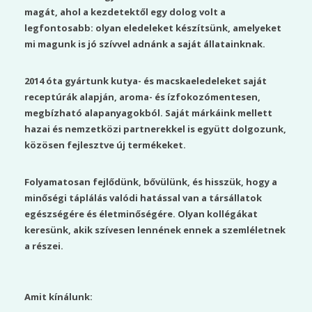
magát, ahol a kezdetektől egy dolog volt a
legfontosabb: olyan eledeleket készítsünk, amelyeket
mi magunk is jó szívvel adnánk a saját állatainknak.
2014 óta gyártunk kutya- és macskaeledeleket saját
receptúrák alapján, aroma- és ízfokozómentesen,
megbízható alapanyagokból. Saját márkáink mellett
hazai és nemzetközi partnerekkel is együtt dolgozunk,
közösen fejlesztve új termékeket.
Folyamatosan fejlődünk, bővülünk, és hisszük, hogy a
minőségi táplálás valódi hatással van a társállatok
egészségére és életminőségére. Olyan kollégákat
keresünk, akik szívesen lennének ennek a szemléletnek
a részei.
Amit kínálunk: